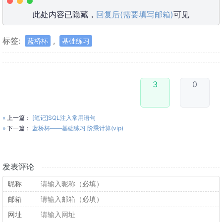
此处内容已隐藏，
回复后(需要填写邮箱)
可见
标签:
,
蓝桥杯
基础练习
3
0
«
上一篇：
[笔记]SQL注入常用语句
»
下一篇：
蓝桥杯——基础练习 阶乘计算(vip)
发表评论
昵称
邮箱
网址