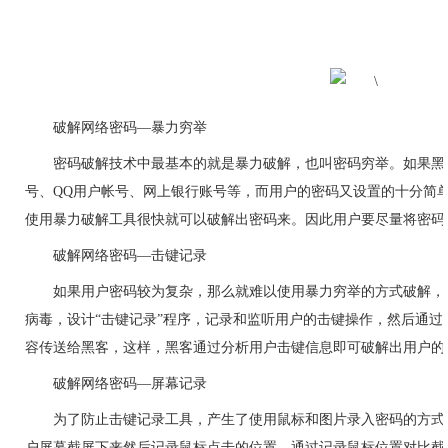
破解网络密码—暴力穷举
密码破解技术中最基本的就是暴力破解，也叫密码穷举。如果
黑
号、QQ用户帐号、网上银行账号等，而用户的密码又设置的十分简
使用暴力
破解
工具很快就可以破解出密码来。因此用户要尽量将密码
破解网络密码—击键记录
如果用户密码较为复杂，那么就难以使用暴力穷举的方式破解，
病毒，设计“击键记录”程序，记录和监听用户的击键操作，然后通
容传送给黑客，这样，黑客通过分析用户击键信息即可破解出用户的
破解网络密码—屏幕记录
为了防止击键记录工具，产生了使用鼠标和图片录入密码的方式
户屏幕截屏下来然后记录鼠标点击的位置，通过记录鼠标位置对比截