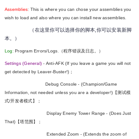
Assemblies
: This is where you can chose your assemblies you
wish to load and also where you can install new assemblies.
（在这里你可以选择你的脚本,你可以安装新脚
本。）
Log:
Program Errors/Logs.（程序错误及日志。）
Settings (General)
- Anti-AFK (If you leave a game you will not
get detected by Leaver-Buster!)；
Debug Console - (Champion/Game
Information, not needed unless you are a developer!)【测试模
式/开发者模式】；
Display Enemy Tower Range - (Does Just
That)【塔范围】；
Extended Zoom - (Extends the zoom of