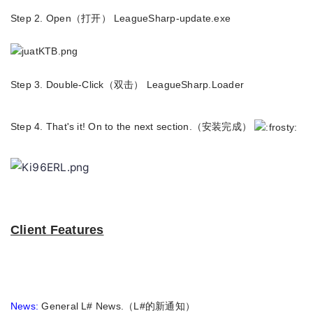
Step 2. Open（
打开
） LeagueSharp-update.exe
Step 3. Double-Click（双击） LeagueSharp.Loader
Step 4. That's it! On to the next section.（安装完成）
Client Features
News:
General L# News.（L#的新通知）