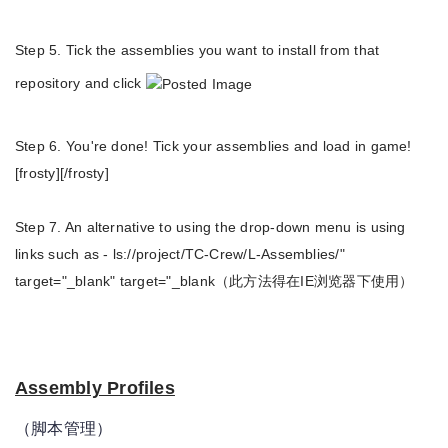
Step 5. Tick the assemblies you want to install from that
repository and click
Step 6. You're done! Tick your assemblies and load in game!
[frosty][/frosty]
Step 7. An alternative to using the drop-down menu is using
links such as -
ls://project/TC-Crew/L-Assemblies/
"
target="_blank" target="_blank（此方法得在IE浏览器下使用）
Assembly Profiles
（脚本管理）