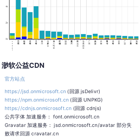
渺软公益CDN
官方站点
https://jsd.onmicrosoft.cn
(回源 jsDelivr)
https://npm.onmicrosoft.cn
(回源 UNPKG)
https://cdnjs.onmicrosoft.cn
(回源 cdnjs)
公共字体 加速服务： font.onmicrosoft.cn
Gravatar 加速服务： jsd.onmicrosoft.cn/avatar 部分失
败请求回源 cravatar.cn