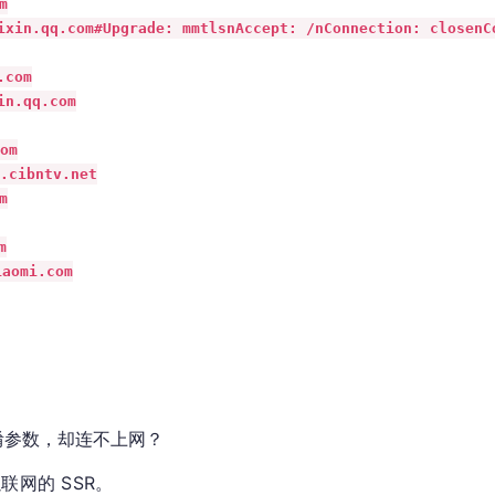


n.qq.com#Upgrade: mmtlsnAccept: /nConnection: closenCon
com

.qq.com

m

cibntv.net





omi.com

淆参数，却连不上网？
网的 SSR。