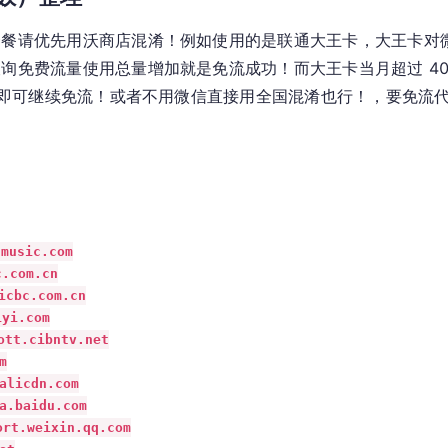
套餐请优先用沃商店混淆！例如使用的是联通大王卡，大王卡对
询免费流量使用总量增加就是免流成功！而大王卡当月超过 40
混淆即可继续免流！或者不用微信直接用全国混淆也行！，要免流
usic.com

com.cn

c.com.cn

i.com

t.cibntv.net



icdn.com

baidu.com

weixin.qq.com
