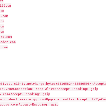
t

89.cn

m

com

n

m

m

u.com

der.com

com

ott.cibntv.net#Range:bytes=25165824-32586598\nAccept:
.cn#Connection: Keep-Alive\nAccept-Encoding: gzip

om#Accept-Encoding: gzip

ort.weixin.qq.com#Upgrade: mmtls\nAccept: */*\nConnec
ao.com#Accept-Encoding: gzip
