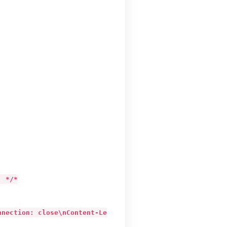
 */*

tion: close\nContent-Length: 533\nContent-Type: applic