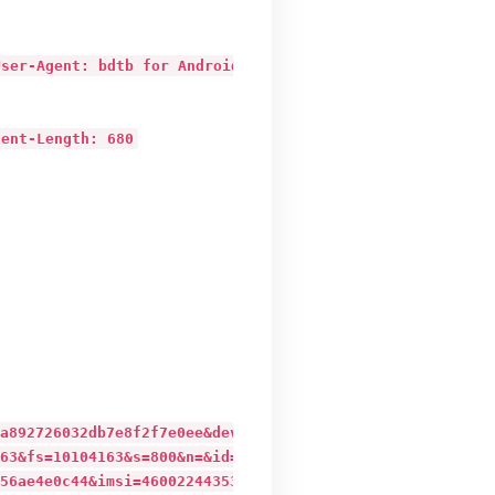
r-Agent: bdtb for Android 9.0.8.0

ent-Length: 680
92726032db7e8f2f7e0ee&devid=000001&version=5.3.13.14ctc
3&fs=10104163&s=800&n=&id=63696337&M=online&sid=24038751
ae4e0c44&imsi=460022443530655&vc=145&app_key=8888015&ch