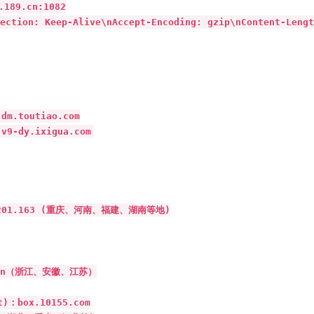
9.cn:1082

tion: Keep-Alive\nAccept-Encoding: gzip\nContent-Lengt
toutiao.com

dy.ixigua.com
.201.163 (重庆、河南、福建、湖南等地)

.cn（浙江、安徽、江苏）

：box.10155.com
