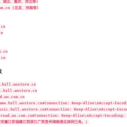
四川、湖北、重庆、河北等)

om.cn (北京、河南等)

cn

n

.cn

.cn
数
ll.wostore.cn

ll.wostore.cn

wo.com.cn

ll.wostore.cn#Connection: Keep-Alive\nAccept-Encodin
xll.wostore.cn#Connection: Keep-Alive\nAccept-Encodi
.wo.com.cn#Connection: Keep-Alive\nAccept-Encoding: g
安徽江苏福建江西浙江广西贵州湖南湖北深圳已免。）
