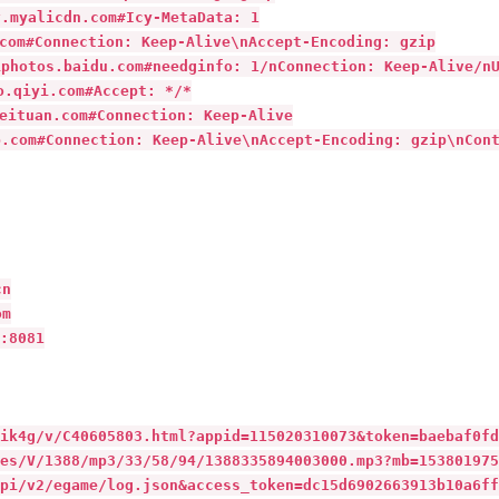
alicdn.com#Icy-MetaData: 1

#Connection: Keep-Alive\nAccept-Encoding: gzip

os.baidu.com#needginfo: 1/nConnection: Keep-Alive/nUse
iyi.com#Accept: */*

uan.com#Connection: Keep-Alive

#Connection: Keep-Alive\nAccept-Encoding: gzip\nCont
n

m

8081

4g/v/C40605803.html?appid=115020310073&token=baebaf0fda8
/V/1388/mp3/33/58/94/1388335894003000.mp3?mb=1538019756
/v2/egame/log.json&access_token=dc15d6902663913b10a6ff56