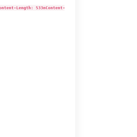
tent-Length: 533nContent-Type: application/octet-stream