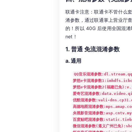
联通卡注意：联通卡不管什么
淆参数，通过联通掌上营业厅查
的！所以 40G 后使用全国
net！
1. 普通 免流混淆参数
a. 通用
QQ音乐混淆参数:dl.stream.qqm
梦想e卡混淆参数1:imhdfs.icbc.
梦想e卡混淆参数2(福建已免):v.icb
爱奇艺混淆参数:data.video.qiy
优酷混淆参数:vali-dns.cp31.ot
高德地图混淆参数:mps.amap.com
央视影音混淆参数:asp.cntv.myal
百度贴吧混淆参数:static.tieba.
微信混淆参数(遵义广州已免):short.