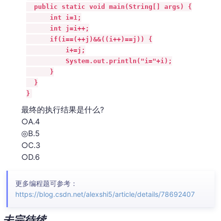
  public static void main(String[] args) {

      int i=1;

      int j=i++;

      if(i==(++j)&&((i++)==j)) {

          i+=j;

          System.out.println("i="+i);

      }

  }

}
最终的执行结果是什么?
○A.4
◎B.5
○C.3
○D.6
更多编程题可参考：
https://blog.csdn.net/alexshi5/article/details/78692407
未完待续