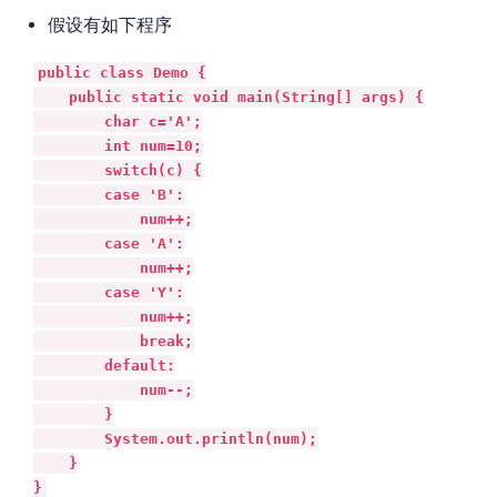
假设有如下程序
public class Demo {

    public static void main(String[] args) {

        char c='A';

        int num=10;

        switch(c) {

        case 'B':

            num++;

        case 'A':

            num++;

        case 'Y':

            num++;

            break;

        default:

            num--;

        }

        System.out.println(num);

    }

}