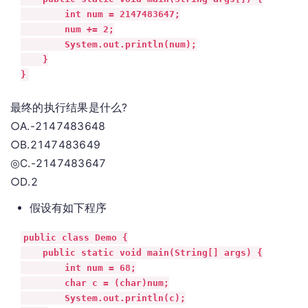
        int num = 2147483647;

        num += 2;

        System.out.println(num);

    }

}
最终的执行结果是什么?
○A.-2147483648
○B.2147483649
◎C.-2147483647
○D.2
假设有如下程序
public class Demo {

    public static void main(String[] args) {

        int num = 68;

        char c = (char)num;

        System.out.println(c);
