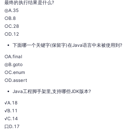
最终的执行结果是什么?
◎A.35
○B.8
○C.28
○D.12
下面哪一个关键字(保留字)在Java语言中未被使用到?
○A.final
◎B.goto
○C.enum
○D.assert
Java工程脚手架里,支持哪些JDK版本?
√A.18
√B.11
√C.14
口D.17