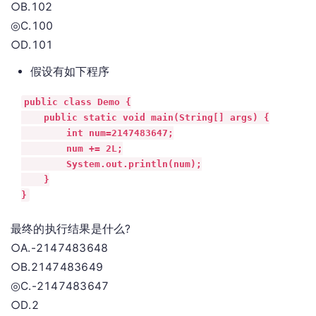
○B.102
◎C.100
○D.101
假设有如下程序
public class Demo {

    public static void main(String[] args) {

        int num=2147483647;

        num += 2L;

        System.out.println(num);

    }

}
最终的执行结果是什么?
○A.-2147483648
○B.2147483649
◎C.-2147483647
○D.2