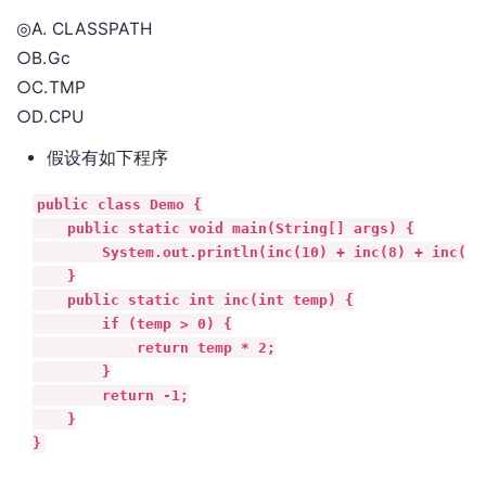
◎A. CLASSPATH
○B.Gc
○C.TMP
○D.CPU
假设有如下程序
public class Demo {

    public static void main(String[] args) {

        System.out.println(inc(10) + inc(8) + inc(-10
    }

    public static int inc(int temp) {

        if (temp > 0) {

            return temp * 2;

        }

        return -1;

    }

}