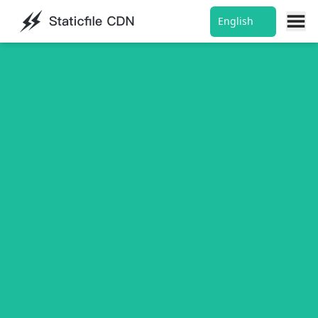
English
受org域名备案影响主域名更新为 staticfile.net , org老域名不再
维护请用户尽快更换为net。
使用说明